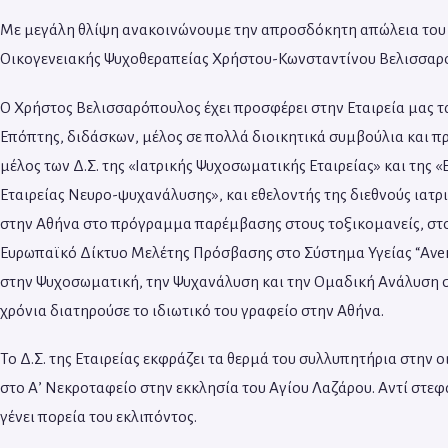
Με μεγάλη θλίψη ανακοινώνουμε την απροσδόκητη απώλεια του ε
Οικογενειακής Ψυχοθεραπείας Χρήστου-Κωνσταντίνου Βελισσα
Ο Χρήστος Βελισσαρόπουλος έχει προσφέρει στην Εταιρεία μας τα
Επόπτης, διδάσκων, μέλος σε πολλά διοικητικά συμβούλια και πρ
μέλος των Δ.Σ. της «Ιατρικής Ψυχοσωματικής Εταιρείας» και της «
Εταιρείας Νευρο-ψυχανάλυσης», και εθελοντής της διεθνούς ιατ
στην Αθήνα στο πρόγραμμα παρέμβασης στους τοξικομανείς, στο
Ευρωπαϊκό Δίκτυο Μελέτης Πρόσβασης στο Σύστημα Υγείας “Averr
στην Ψυχοσωματική, την Ψυχανάλυση και την Ομαδική Ανάλυση σε 
χρόνια διατηρούσε το ιδιωτικό του γραφείο στην Αθήνα.
Το Δ.Σ. της Εταιρείας εκφράζει τα θερμά του συλλυπητήρια στην ο
στο Α’ Νεκροταφείο στην εκκλησία του Αγίου Λαζάρου. Αντί στεφ
γένει πορεία του εκλιπόντος.