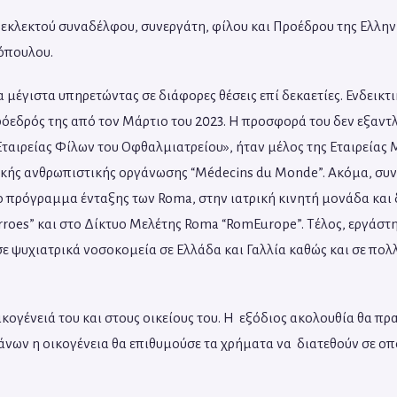
κλεκτού συναδέλφου, συνεργάτη, φίλου και Προέδρου της Ελλην
ρόπουλου.
 μέγιστα υπηρετώντας σε διάφορες θέσεις επί δεκαετίες. Ενδεικτ
όεδρός της από τον Μάρτιο του 2023. Η προσφορά του δεν εξαντλε
Εταιρείας Φίλων του Οφθαλμιατρείου», ήταν μέλος της Εταιρείας Με
ρικής ανθρωπιστικής οργάνωσης “Médecins du Monde”. Ακόμα, συ
 πρόγραμμα ένταξης των Roma, στην ιατρική κινητή μονάδα και 
oes” και στο Δίκτυο Μελέτης Roma “RomEurope”. Τέλος, εργάστη
ψυχιατρικά νοσοκομεία σε Ελλάδα και Γαλλία καθώς και σε πολλέ
ικογένειά του και στους οικείους του. Η εξόδιος ακολουθία θα πρ
άνων η οικογένεια θα επιθυμούσε τα χρήματα να διατεθούν σε οπ