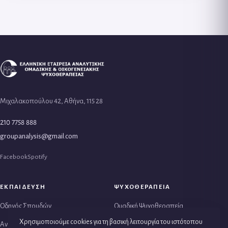
Μιχαλακοπούλου 42, Αθήνα, 115 28
210 7758 888
groupanalysis@gmail.com
Facebook
Spotify
ΕΚΠΑΙΔΕΥΣΗ
ΨΥΧΟΘΕΡΑΠΕΙΑ
Οδηγός Σπουδών
Ομαδική Ψυχοθεραπεία
Χρησιμοποιούμε cookies για τη βασική λειτουργία του ιστότοπου
Αναλυτικό Πρόγραμμα
Θεραπεία Ζεύγους