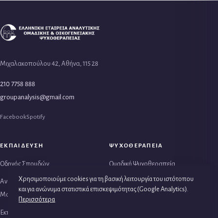
Μιχαλακοπούλου 42, Αθήνα, 115 28
210 7758 888
groupanalysis@gmail.com
Facebook
Spotify
ΕΚΠΑΙΔΕΥΣΗ
ΨΥΧΟΘΕΡΑΠΕΙΑ
Οδηγός Σπουδών
Ομαδική Ψυχοθεραπεία
Χρησιμοποιούμε cookies για τη βασική λειτουργία του ιστότοπου
Αναλυτικό Πρόγραμμα
Θεραπεία Ζεύγους
και για ανώνυμα στατιστικά επισκεψιμότητας (Google Analytics).
Μαθημάτων
Οικογενειακή Θεραπεία
Περισσότερα
Εκπαιδευτές Αναλυτές -